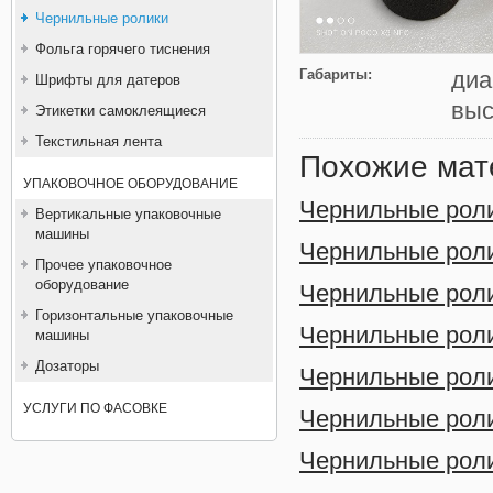
Чернильные ролики
Фольга горячего тиснения
Габариты:
диа
Шрифты для датеров
выс
Этикетки самоклеящиеся
Текстильная лента
Похожие мат
УПАКОВОЧНОЕ ОБОРУДОВАНИЕ
Чернильные роли
Вертикальные упаковочные
машины
Чернильные роли
Прочее упаковочное
оборудование
Чернильные роли
Горизонтальные упаковочные
Чернильные роли
машины
Дозаторы
Чернильные роли
УСЛУГИ ПО ФАСОВКЕ
Чернильные роли
Чернильные роли